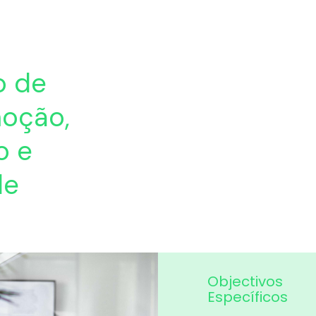
o de
moção,
o e
de
Objectivos
Específicos