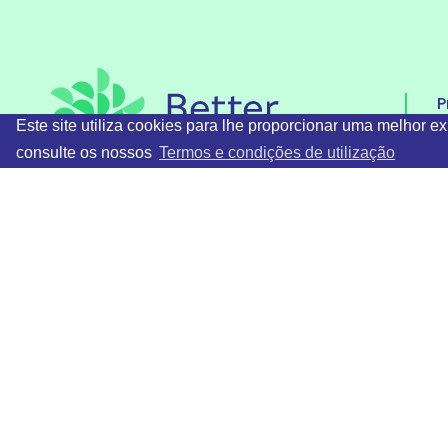
P
Este site utiliza cookies para lhe proporcionar uma melhor e
A
consulte os nossos
Termos e condições de utilização
P
C
T. +351 213 150 633/4
C
E. geral@betterplastics.pt
cofinanciamento