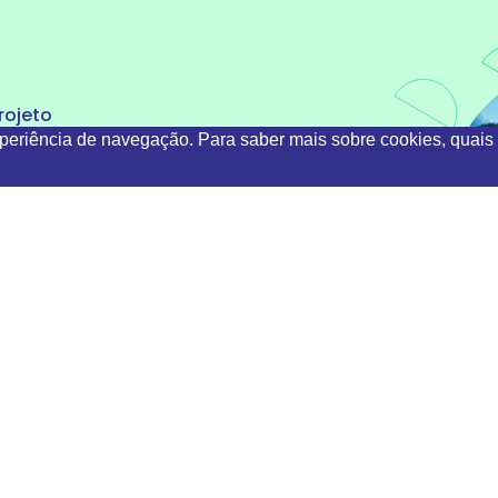
rojeto
xperiência de navegação. Para saber mais sobre cookies, quais 
tividades
arceiros
omunicação
ontactos